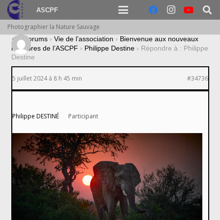
ASCPF
Photographier la Nature Sauvage
›
Forums
›
Vie de l’association
›
Bienvenue aux nouveaux
membres de l’ASCPF
›
Philippe Destine
›
Répondre à : Philippe
Destine
5 juillet 2024 à 8 h 45 min
#34736
Philippe DESTINÉ
Participant