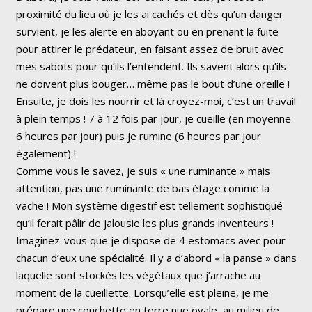
proximité du lieu où je les ai cachés et dès qu’un danger
survient, je les alerte en aboyant ou en prenant la fuite
pour attirer le prédateur, en faisant assez de bruit avec
mes sabots pour qu’ils l’entendent. Ils savent alors qu’ils
ne doivent plus bouger… même pas le bout d’une oreille !
Ensuite, je dois les nourrir et là croyez-moi, c’est un travail
à plein temps ! 7 à 12 fois par jour, je cueille (en moyenne
6 heures par jour) puis je rumine (6 heures par jour
également) !
Comme vous le savez, je suis « une ruminante » mais
attention, pas une ruminante de bas étage comme la
vache ! Mon système digestif est tellement sophistiqué
qu’il ferait pâlir de jalousie les plus grands inventeurs !
Imaginez-vous que je dispose de 4 estomacs avec pour
chacun d’eux une spécialité. Il y a d’abord « la panse » dans
laquelle sont stockés les végétaux que j’arrache au
moment de la cueillette. Lorsqu’elle est pleine, je me
prépare une couchette en terre nue ovale, au milieu de