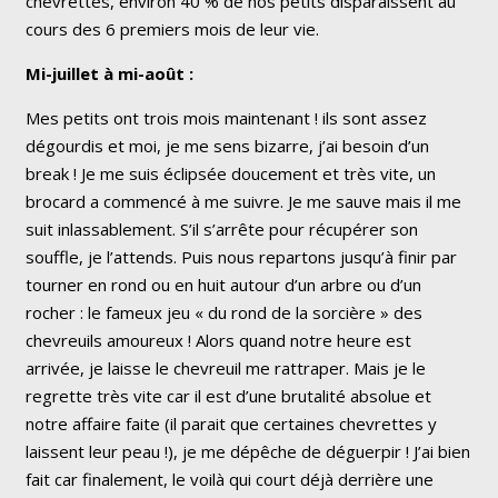
chevrettes, environ 40 % de nos petits disparaissent au
cours des 6 premiers mois de leur vie.
Mi-juillet à mi-août :
Mes petits ont trois mois maintenant ! ils sont assez
dégourdis et moi, je me sens bizarre, j’ai besoin d’un
break ! Je me suis éclipsée doucement et très vite, un
brocard a commencé à me suivre. Je me sauve mais il me
suit inlassablement. S’il s’arrête pour récupérer son
souffle, je l’attends. Puis nous repartons jusqu’à finir par
tourner en rond ou en huit autour d’un arbre ou d’un
rocher : le fameux jeu « du rond de la sorcière » des
chevreuils amoureux ! Alors quand notre heure est
arrivée, je laisse le chevreuil me rattraper. Mais je le
regrette très vite car il est d’une brutalité absolue et
notre affaire faite (il parait que certaines chevrettes y
laissent leur peau !), je me dépêche de déguerpir ! J’ai bien
fait car finalement, le voilà qui court déjà derrière une