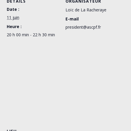
DÉTAILS
ORGANISATEUR
Date :
Loïc de La Racheraye
11 juin
E-mail
Heure :
president@ascpf.fr
20 h 00 min - 22 h 30 min