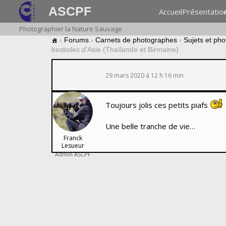
ASCPF
Accueil
Présentatio
Photographier la Nature Sauvage
›
Forums
›
Carnets de photographes
›
Sujets et pho
bestioles d’Asie (Thaïlande et Birmaine)
29 mars 2020 à 12 h 16 min
Toujours jolis ces petits piafs
Une belle tranche de vie…
Franck
Lesueur
Admin ASCPF