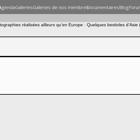
n
Agenda
Galeries
Galeries de nos membres
Documentaires
Blog
Foru
tographies réalisées ailleurs qu’en Europe
›
Quelques bestioles d’Asie 