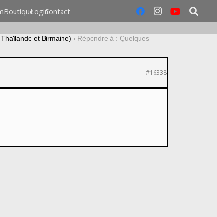
m
Boutique
Login
Contact
(Thaïlande et Birmaine)
›
Répondre à : Quelques
#16338