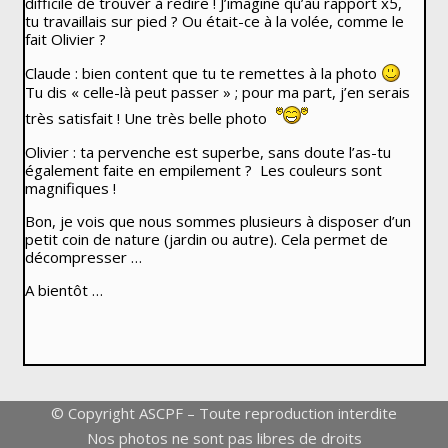
difficile de trouver à redire ! J’imagine qu’au rapport x5,
tu travaillais sur pied ? Ou était-ce à la volée, comme le
fait Olivier ?
Claude : bien content que tu te remettes à la photo
Tu dis « celle-là peut passer » ; pour ma part, j’en serais
très satisfait ! Une très belle photo
Olivier : ta pervenche est superbe, sans doute l’as-tu
également faite en empilement ? Les couleurs sont
magnifiques !
Bon, je vois que nous sommes plusieurs à disposer d’un
petit coin de nature (jardin ou autre). Cela permet de
décompresser …
A bientôt …
© Copyright ASCPF – Toute reproduction interdite
Nos photos ne sont pas libres de droits