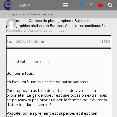
ASCPF
Photographier la Nature Sauvage
›
Forums
›
Carnets de photographes
›
Sujets et
photographies réalisés en Europe
›
Au coin, les confinous !
›
Répondre à : Au coin, les confinous !
6 avril 2020 à 21 h 08 min
#16535
Bernard Mallet
Participant
Bonjour à tous,
eh bien voilà une avalanche de participations !
Christophe, tu as bien de la chance de vivre sur ta
propriété ! Le garde-boeuf est une occasion extra, mais
ne pouvais-tu pas ouvrir un peu la fenêtre pour éviter la
distorsion due au verre ?
Pascale, ton empilement est superbe, et il est bien