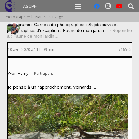
ASCPF
Photographier la Nature Sauvage
›
Forums
›
Carnets de photographes
›
Sujets suivis et
photographies d’exception
›
Faune de mon jardin…
›
Répondre
à : Faune de mon jardin…
10 avril 2020 à 11 h 09 min
#16565
Yvon-Henry
Participant
Je pense à un rapprochement, veinards…..