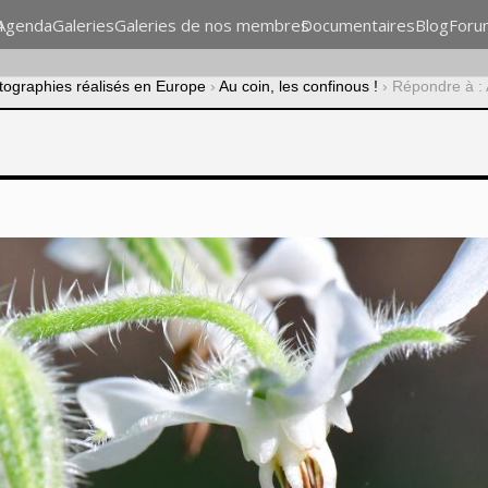
n
Agenda
Galeries
Galeries de nos membres
Documentaires
Blog
Foru
otographies réalisés en Europe
›
Au coin, les confinous !
›
Répondre à : A