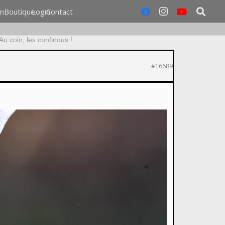
m
Boutique
Login
Contact
u coin, les confinous !
#16689