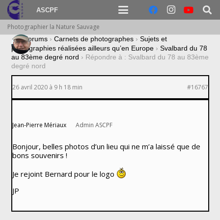
ASCPF
Photographier la Nature Sauvage
›
Forums
›
Carnets de photographes
›
Sujets et
photographies réalisées ailleurs qu’en Europe
›
Svalbard du 78
au 83ème degré nord
›
Répondre à : Svalbard du 78 au 83ème
degré nord
26 avril 2020 à 9 h 18 min
#16767
Jean-Pierre Mériaux
Admin ASCPF
Bonjour, belles photos d’un lieu qui ne m’a laissé que de
bons souvenirs !
Je rejoint Bernard pour le logo
JP