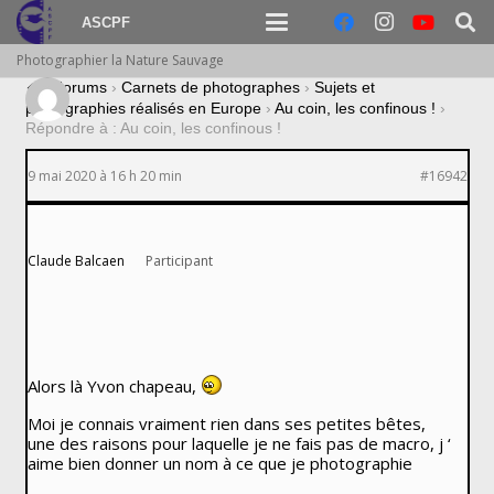
ASCPF
Photographier la Nature Sauvage
›
Forums
›
Carnets de photographes
›
Sujets et
photographies réalisés en Europe
›
Au coin, les confinous !
›
Répondre à : Au coin, les confinous !
9 mai 2020 à 16 h 20 min
#16942
Claude Balcaen
Participant
Alors là Yvon chapeau,
Moi je connais vraiment rien dans ses petites bêtes,
une des raisons pour laquelle je ne fais pas de macro, j ‘
aime bien donner un nom à ce que je photographie