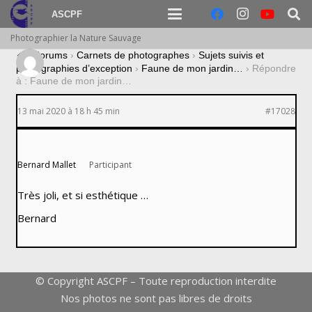
ASCPF
Photographier la Nature Sauvage
›
Forums
›
Carnets de photographes
›
Sujets suivis et
photographies d’exception
›
Faune de mon jardin…
›
Répondre
à : Faune de mon jardin…
13 mai 2020 à 18 h 45 min
#17028
Bernard Mallet
Participant
Très joli, et si esthétique …
Bernard
© Copyright ASCPF – Toute reproduction interdite
Nos photos ne sont pas libres de droits