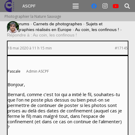
ASCPF
Photographier la Nature Sauvage
›
Forums
›
Carnets de photographes
›
Sujets et
photographies réalisés en Europe
›
Au coin, les confinous !
›
Répondre à : Au coin, les confinous !
18 mai 2020 à 11 h 15 min
#17145
Pascale
Admin ASCPF
Bonjour,
Bernard, comme c’est toi qui a initié le fil, souhaites-tu
que l’on ne poste plus dessus ou bien peut-on se
permettre de continuer de poster si les photos sont
prises au delà des dates de confinement (auquel cas je
ferme le fil) mais malgré tout, dans l’espace de
confinement (et dans ce cas on continue de l’alimenter)
?