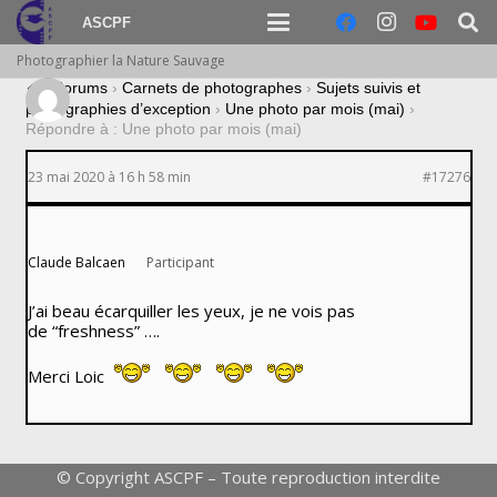
ASCPF
Photographier la Nature Sauvage
›
Forums
›
Carnets de photographes
›
Sujets suivis et
photographies d’exception
›
Une photo par mois (mai)
›
Répondre à : Une photo par mois (mai)
23 mai 2020 à 16 h 58 min
#17276
Claude Balcaen
Participant
J’ai beau écarquiller les yeux, je ne vois pas
de “freshness” ….
Merci Loic
© Copyright ASCPF – Toute reproduction interdite