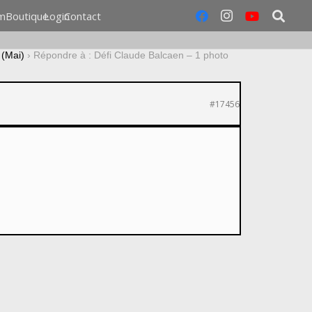
m
Boutique
Login
Contact
 (Mai)
›
Répondre à : Défi Claude Balcaen – 1 photo
#17456