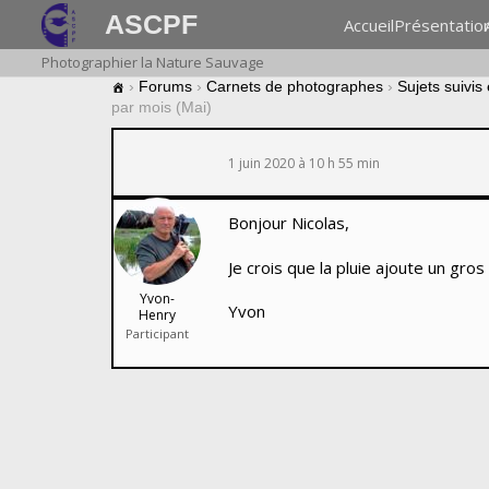
ASCPF
Accueil
Présentatio
Photographier la Nature Sauvage
›
Forums
›
Carnets de photographes
›
Sujets suivis
par mois (Mai)
1 juin 2020 à 10 h 55 min
Bonjour Nicolas,
Je crois que la pluie ajoute un gros
Yvon-
Yvon
Henry
Participant