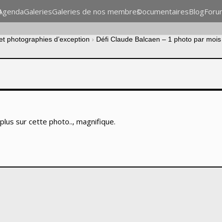
n
Agenda
Galeries
Galeries de nos membres
Documentaires
Blog
Foru
 et photographies d’exception
›
Défi Claude Balcaen – 1 photo par mois
 plus sur cette photo.., magnifique.