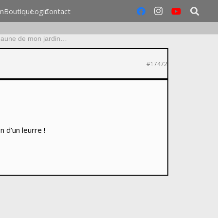
m
Boutique
Login
Contact
Faune de mon jardin…
#17472
on d’un leurre !