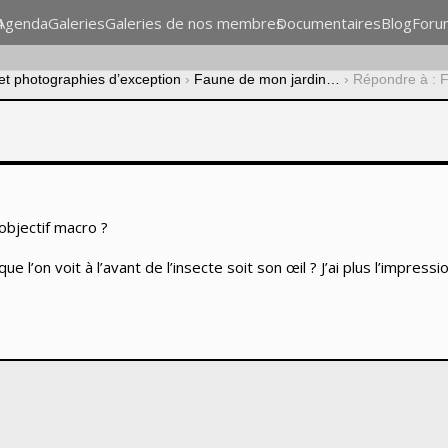
n
Agenda
Galeries
Galeries de nos membres
Documentaires
Blog
Foru
 et photographies d’exception
›
Faune de mon jardin…
›
Répondre à : 
 objectif macro ?
que l’on voit à l’avant de l’insecte soit son œil ? J’ai plus l’impressi