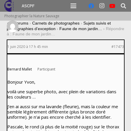
ASCPF
Photographier la Nature Sauvage
›
Forums
›
Carnets de photographes
›
Sujets suivis et
photographies d’exception
›
Faune de mon jardin…
›
Répondre
à : Faune de mon jardin…
1 juin 2020 à 17 h 45 min
#17473
Bernard Mallet
Participant
Bonjour Yvon,
voilà une superbe photo, avec plein de variations dans
les couleurs …
J’en ai aussi sur ma lavande (fleurie), mais la couleur me
semble légèrement différente (plus bronze doré
uniforme). Je n’ai pas encore cherché à les identifier.
Pascale, le rond (à plus de la moitié rouge) sur le thorax