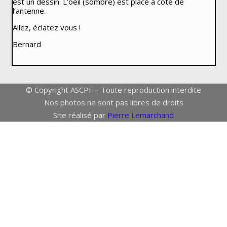
est un dessin. L’oeil (sombre) est placé à côté de
l’antenne.
Allez, éclatez vous !
Bernard
© Copyright ASCPF – Toute reproduction interdite
Nos photos ne sont pas libres de droits
Site réalisé par
Pierre Lemarchand