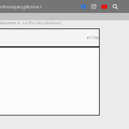
m
Boutique
Login
Contact
épondre à : Le Roi des pêcheurs.
#17785