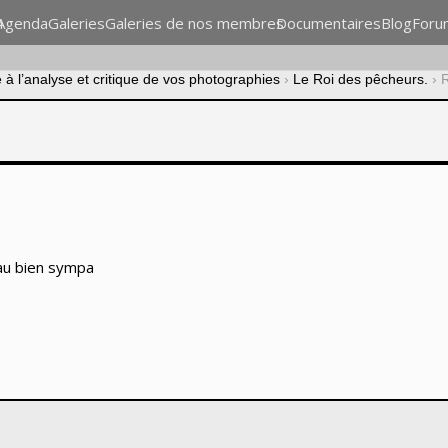
n
Agenda
Galeries
Galeries de nos membres
Documentaires
Blog
Foru
à l’analyse et critique de vos photographies
›
Le Roi des pêcheurs.
›
R
eau bien sympa