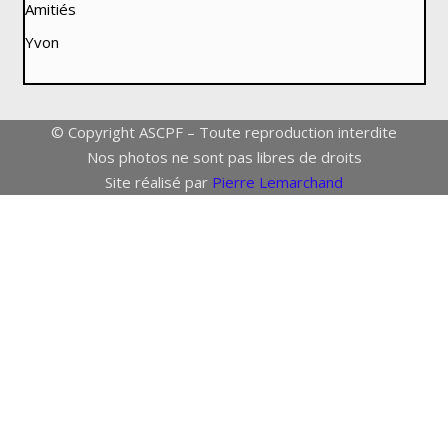
Amitiés
Yvon
© Copyright ASCPF – Toute reproduction interdite
Nos photos ne sont pas libres de droits
Site réalisé par
Pierre Lemarchand