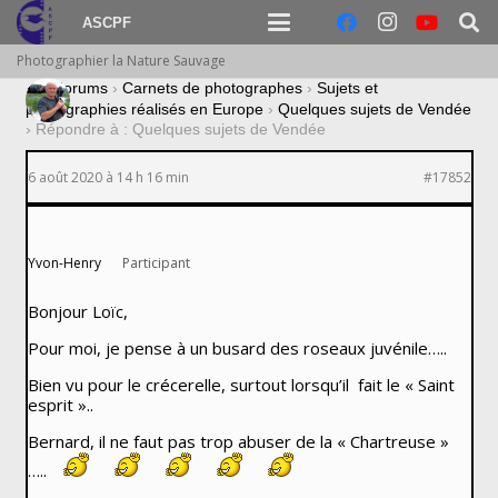
ASCPF
Photographier la Nature Sauvage
›
Forums
›
Carnets de photographes
›
Sujets et
photographies réalisés en Europe
›
Quelques sujets de Vendée
›
Répondre à : Quelques sujets de Vendée
6 août 2020 à 14 h 16 min
#17852
Yvon-Henry
Participant
Bonjour Loïc,
Pour moi, je pense à un busard des roseaux juvénile…..
Bien vu pour le crécerelle, surtout lorsqu’il fait le « Saint
esprit »..
Bernard, il ne faut pas trop abuser de la « Chartreuse »
…..