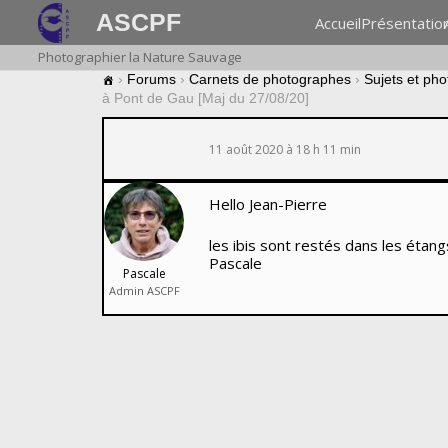
ASCPF
Accueil
Présentatio
Photographier la Nature Sauvage
›
Forums
›
Carnets de photographes
›
Sujets et ph
à Pont de Gau [Maj du 27/08/20]
11 août 2020 à 18 h 11 min
Hello Jean-Pierre
les ibis sont restés dans les étan
Pascale
Pascale
Admin ASCPF