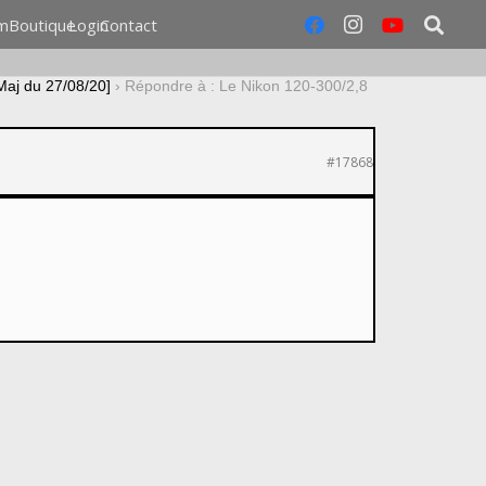
m
Boutique
Login
Contact
Maj du 27/08/20]
›
Répondre à : Le Nikon 120-300/2,8
#17868