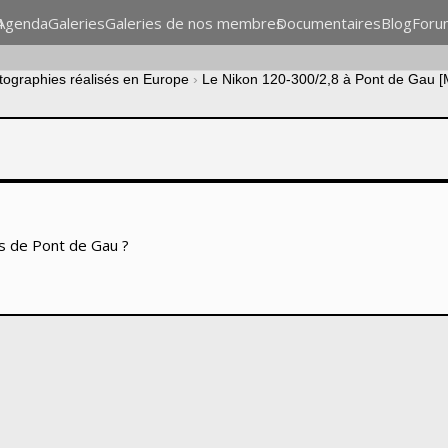
n
Agenda
Galeries
Galeries de nos membres
Documentaires
Blog
Foru
otographies réalisés en Europe
›
Le Nikon 120-300/2,8 à Pont de Gau [
gs de Pont de Gau ?