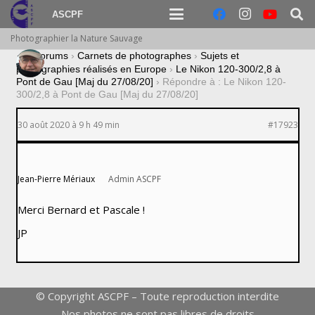
ASCPF
Photographier la Nature Sauvage
›
Forums
›
Carnets de photographes
›
Sujets et
photographies réalisés en Europe
›
Le Nikon 120-300/2,8 à
Pont de Gau [Maj du 27/08/20]
›
Répondre à : Le Nikon 120-
300/2,8 à Pont de Gau [Maj du 27/08/20]
30 août 2020 à 9 h 49 min
#17923
Jean-Pierre Mériaux
Admin ASCPF
Merci Bernard et Pascale !
JP
© Copyright ASCPF – Toute reproduction interdite
Nos photos ne sont pas libres de droits