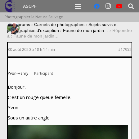
ASCPF
Photographier la Nature Sauvage
›
Forums
›
Carnets de photographes
›
Sujets suivis et
photographies d’exception
›
Faune de mon jardin…
›
Répondre
à : Faune de mon jardin…
30 août 2020 à 18 h 14 min
#17952
Yvon-Henry
Participant
Bonjour,
C’est un rouge queue femelle.
Yvon
Sous un autre angle