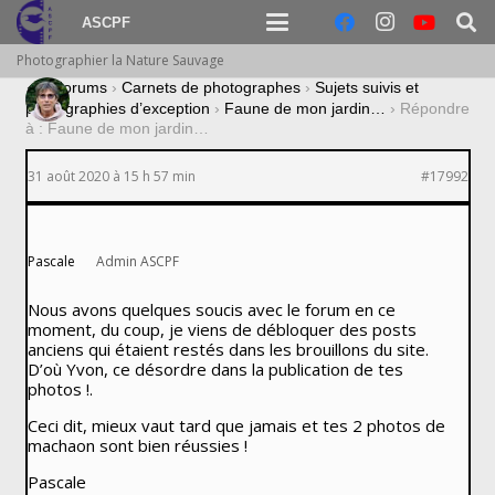
ASCPF
Photographier la Nature Sauvage
›
Forums
›
Carnets de photographes
›
Sujets suivis et
photographies d’exception
›
Faune de mon jardin…
›
Répondre
à : Faune de mon jardin…
31 août 2020 à 15 h 57 min
#17992
Pascale
Admin ASCPF
Nous avons quelques soucis avec le forum en ce
moment, du coup, je viens de débloquer des posts
anciens qui étaient restés dans les brouillons du site.
D’où Yvon, ce désordre dans la publication de tes
photos !.
Ceci dit, mieux vaut tard que jamais et tes 2 photos de
machaon sont bien réussies !
Pascale