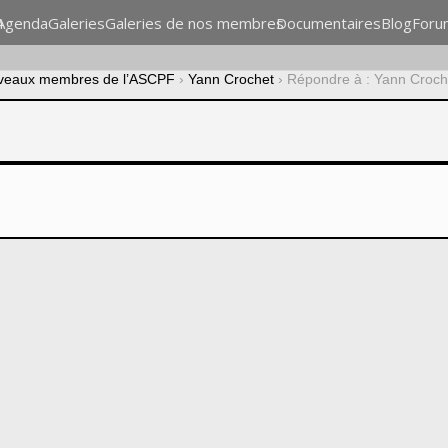
n
Agenda
Galeries
Galeries de nos membres
Documentaires
Blog
Foru
veaux membres de l’ASCPF
›
Yann Crochet
›
Répondre à : Yann Croch