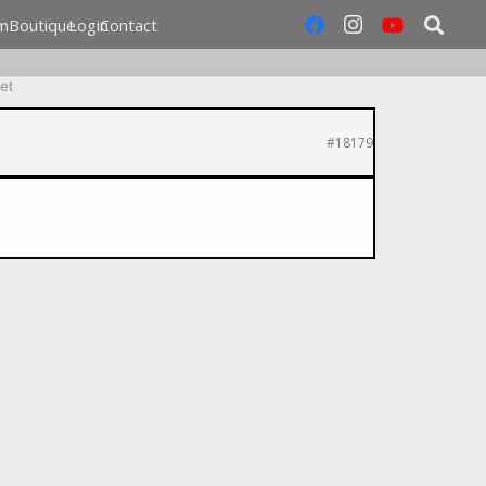
m
Boutique
Login
Contact
et
#18179