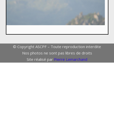
© Copyright ASCPF – Toute reproduction interdite
Nos photos ne sont pas libres de droits
Site réalisé par
Pierre Lemarchand