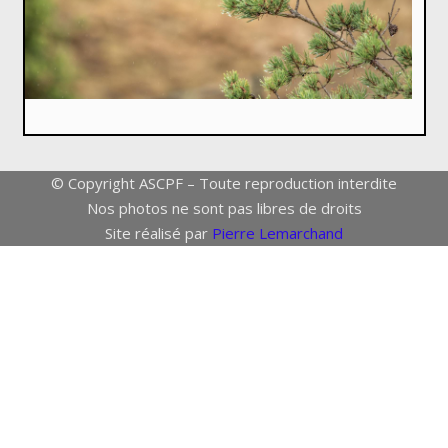
© Copyright ASCPF – Toute reproduction interdite
Nos photos ne sont pas libres de droits
Site réalisé par
Pierre Lemarchand