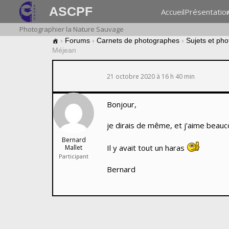
ASCPF
Accueil
Présentatio
Photographier la Nature Sauvage
›
Forums
›
Carnets de photographes
›
Sujets et ph
Méjean
21 octobre 2020 à 16 h 40 min
Bonjour,
je dirais de même, et j’aime beauc
Bernard
Il y avait tout un haras
Mallet
Participant
Bernard