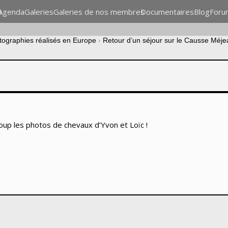
n
Agenda
Galeries
Galeries de nos membres
Documentaires
Blog
Foru
otographies réalisés en Europe
›
Retour d’un séjour sur le Causse Méje
oup les photos de chevaux d’Yvon et Loïc !