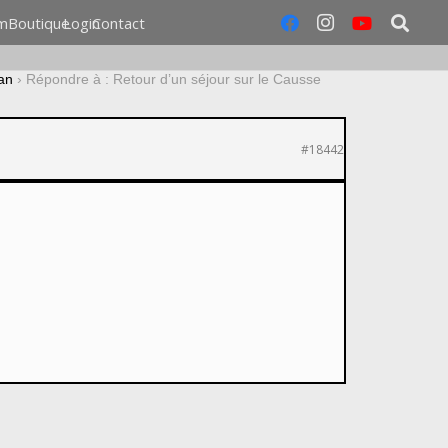
m
Boutique
Login
Contact
an
›
Répondre à : Retour d’un séjour sur le Causse
#18442