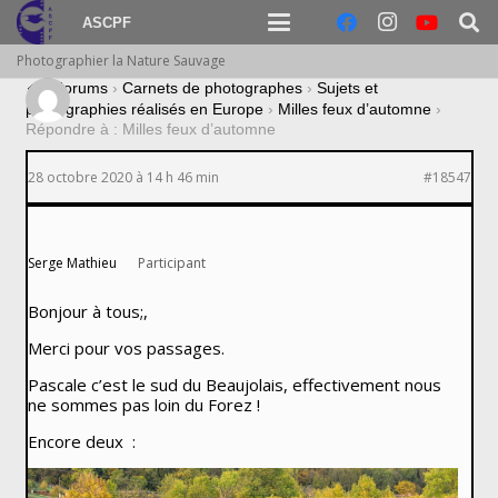
ASCPF
Photographier la Nature Sauvage
›
Forums
›
Carnets de photographes
›
Sujets et
photographies réalisés en Europe
›
Milles feux d’automne
›
Répondre à : Milles feux d’automne
28 octobre 2020 à 14 h 46 min
#18547
Serge Mathieu
Participant
Bonjour à tous;,
Merci pour vos passages.
Pascale c’est le sud du Beaujolais, effectivement nous
ne sommes pas loin du Forez !
Encore deux :