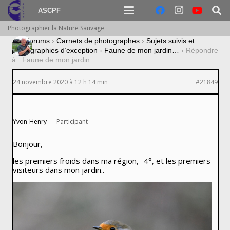
ASCPF
Photographier la Nature Sauvage
›
Forums
›
Carnets de photographes
›
Sujets suivis et
photographies d’exception
›
Faune de mon jardin…
›
Répondre
à : Faune de mon jardin…
24 novembre 2020 à 12 h 14 min
#21849
Yvon-Henry
Participant
Bonjour,
les premiers froids dans ma région, -4°, et les premiers
visiteurs dans mon jardin..