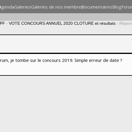
n
Agenda
Galeries
Galeries de nos membres
Documentaires
Blog
Foru
CPF
›
VOTE CONCOURS ANNUEL 2020 CLOTURE et résultats
›
Répon
orum, je tombe sur le concours 2019. Simple erreur de date ?