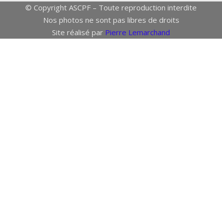
© Copyright ASCPF – Toute reproduction interdite
Nos photos ne sont pas libres de droits
Site réalisé par
Pierre Lemarchand