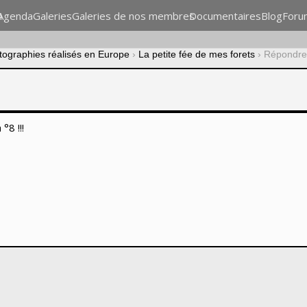
n
Agenda
Galeries
Galeries de nos membres
Documentaires
Blog
Foru
otographies réalisés en Europe
›
La petite fée de mes forets
›
Répondre 
°8 !!!