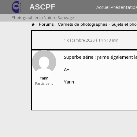
ASCPF
Accueil
Présentatio
Photographier la Nature Sauvage
›
Forums
›
Carnets de photographes
›
Sujets et ph
1 décembre 2020 à 14 h 13 min
Superbe série : j’aime également la 
A+
Yann
Yann
Participant