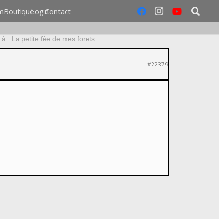
m
Boutique
Login
Contact
à : La petite fée de mes forets
#22379