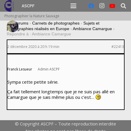
ASCPF
Photographier la Nature Sauvage
›
Forums
›
Carnets de photographes
›
Sujets et
photographies réalisés en Europe
›
Ambiance Camargue
›
Répondre à : Ambiance Camargue
2 décembre 2020 à 20 h 19 min
#22413
Franck Lesueur
Admin ASCPF
Sympa cette petite série.
Ça fait tellement longtemps que je ne suis pas allé en
Camargue que je sais même plus ou c’est…
© Copyright ASCPF – Toute reproduction interdite
Nos photos ne sont pas libres de droits