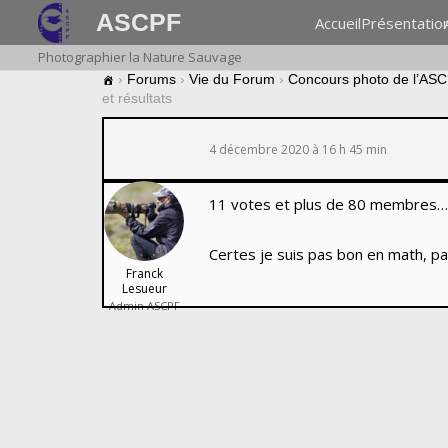
ASCPF
Accueil
Présentatio
Photographier la Nature Sauvage
›
Forums
›
Vie du Forum
›
Concours photo de l’AS
et résultats
4 décembre 2020 à 16 h 45 min
11 votes et plus de 80 membres…
Certes je suis pas bon en math, pa
Franck
Lesueur
Admin ASCPF