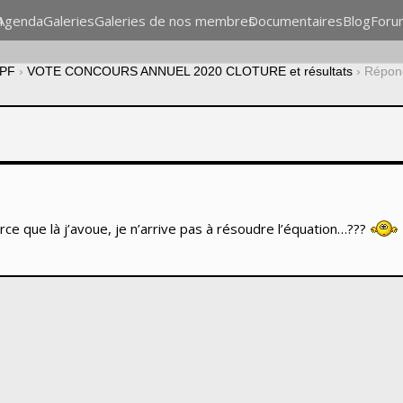
n
Agenda
Galeries
Galeries de nos membres
Documentaires
Blog
Foru
CPF
›
VOTE CONCOURS ANNUEL 2020 CLOTURE et résultats
›
Répon
rce que là j’avoue, je n’arrive pas à résoudre l’équation…???