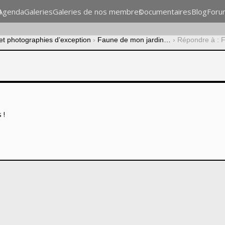
n
Agenda
Galeries
Galeries de nos membres
Documentaires
Blog
Foru
 et photographies d’exception
›
Faune de mon jardin…
›
Répondre à : 
 !