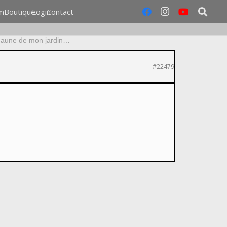
m
Boutique
Login
Contact
Faune de mon jardin…
#22479