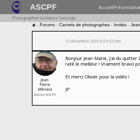
ASCPF
Accueil
Présentatio
Photographier la Nature Sauvage
›
Forums
›
Carnets de photographes
›
Invités
›
Jean
13 décembre 2020 à 9 h 52 min
Bonjour Jean-Marie, j’ai du quitter 
raté le meilleur ! Vraiment bravo po
Et merci Olivier pour la vidéo !
Jean-
Pierre
JP
Mériaux
Admin ASCPF