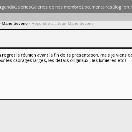
n
Agenda
Galeries
Galeries de nos membres
Documentaires
Blog
Foru
-Marie Seveno
›
Répondre à : Jean-Marie Seveno
à regret la réunion avant la fin de ta présentation, mais je viens 
ur les cadrages larges, les détails originaux , les lumières etc !