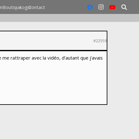
m
Boutique
Login
Contact
#22559
de me rattraper avec la vidéo, d’autant que j’avais