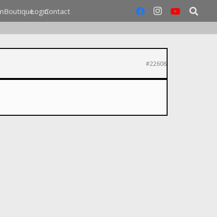
m
Boutique
Login
Contact
#22608