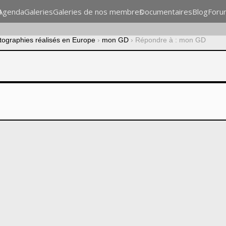
n
Agenda
Galeries
Galeries de nos membres
Documentaires
Blog
Foru
otographies réalisés en Europe
›
mon GD
›
Répondre à : mon GD