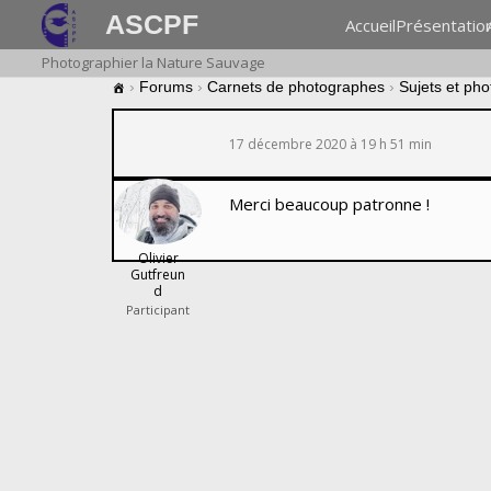
ASCPF
Accueil
Présentatio
Photographier la Nature Sauvage
›
Forums
›
Carnets de photographes
›
Sujets et ph
17 décembre 2020 à 19 h 51 min
Merci beaucoup patronne !
Olivier
Gutfreun
d
Participant