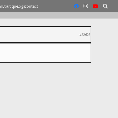
m
Boutique
Login
Contact
#22623