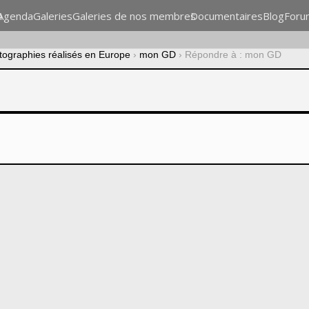
n
Agenda
Galeries
Galeries de nos membres
Documentaires
Blog
Foru
otographies réalisés en Europe
›
mon GD
›
Répondre à : mon GD