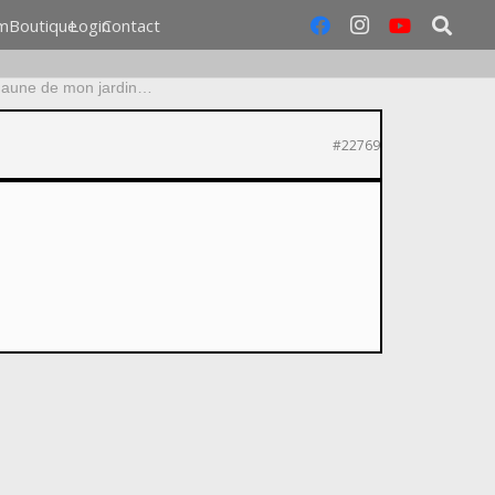
m
Boutique
Login
Contact
Faune de mon jardin…
#22769