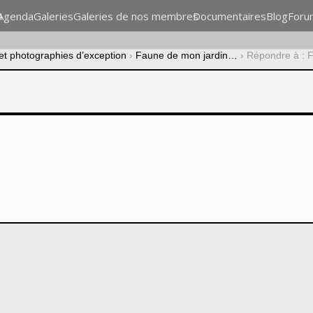
n
Agenda
Galeries
Galeries de nos membres
Documentaires
Blog
Foru
 et photographies d’exception
›
Faune de mon jardin…
›
Répondre à : 