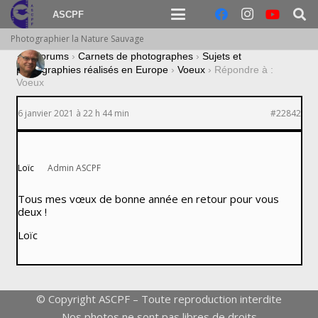
ASCPF
Photographier la Nature Sauvage
›
Forums
›
Carnets de photographes
›
Sujets et
photographies réalisés en Europe
›
Voeux
›
Répondre à :
Voeux
6 janvier 2021 à 22 h 44 min
#22842
Loïc
Admin ASCPF
Tous mes vœux de bonne année en retour pour vous
deux !
Loïc
© Copyright ASCPF – Toute reproduction interdite
Nos photos ne sont pas libres de droits