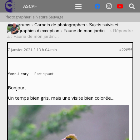
ASCPF
Photographier la Nature Sauvage
›
Forums
›
Carnets de photographes
›
Sujets suivis et
photographies d’exception
›
Faune de mon jardin…
›
Répondre
à : Faune de mon jardin…
7 janvier 2021 à 13 h 04 min
#22855
Yvon-Henry
Participant
Bonjour,
Un temps bien gris, mais une visite bien colorée…