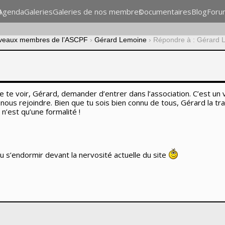
n
Agenda
Galeries
Galeries de nos membres
Documentaires
Blog
Foru
veaux membres de l’ASCPF
›
Gérard Lemoine
›
Répondre à : Gérard 
de te voir, Gérard, demander d’entrer dans l’association. C’est u
 nous rejoindre. Bien que tu sois bien connu de tous, Gérard la 
’est qu’une formalité !
u s’endormir devant la nervosité actuelle du site