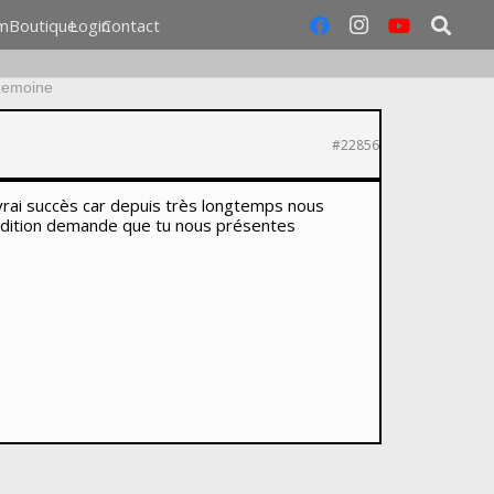
m
Boutique
Login
Contact
Lemoine
#22856
n vrai succès car depuis très longtemps nous
tradition demande que tu nous présentes