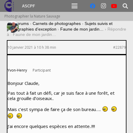
ASCPF
Photographier la Nature Sauvage
›
Forums
›
Carnets de photographes
›
Sujets suivis et
photographies d’exception
›
Faune de mon jardin…
›
Répondre
à : Faune de mon jardin…
10 janvier 2021 à 10 h 38 min
#22879
Yvon-Henry
Participant
Bonjour Claude,
Pas tout à fait un défi, car je suis face à une forêt, et
cela grouille d’oiseaux..
Mais c’est sympa de faire ça de son bureau…..
J’ai encore quelques espèces en attente..!!!!