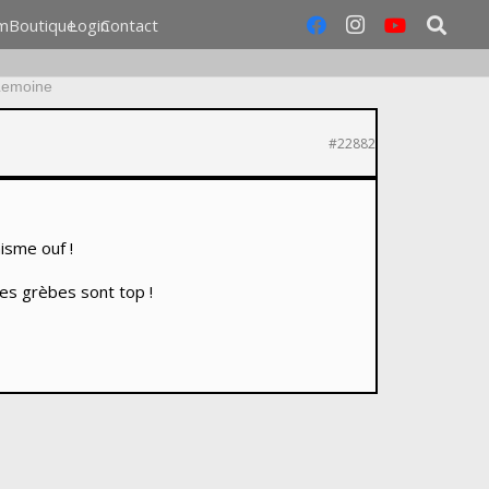
m
Boutique
Login
Contact
Lemoine
#22882
isme ouf !
les grèbes sont top !