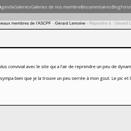
n
Agenda
Galeries
Galeries de nos membres
Documentaires
Blog
Foru
veaux membres de l’ASCPF
›
Gérard Lemoine
›
Répondre à : Gérard 
s convivial avec le site qui a l’air de reprendre un peu de dynam
sympa bien que je la trouve un peu serrée à mon gout. Le pic et 