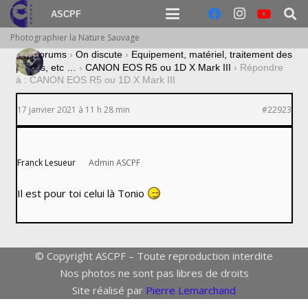
ASCPF
Photographier la Nature Sauvage
›
Forums
›
On discute
›
Equipement, matériel, traitement des
photos, etc …
›
CANON EOS R5 ou 1D X Mark III
›
Répondre
à : CANON EOS R5 ou 1D X Mark III
17 janvier 2021 à 11 h 28 min
#22923
Franck Lesueur
Admin ASCPF
Il est pour toi celui là Tonio
© Copyright ASCPF – Toute reproduction interdite
Nos photos ne sont pas libres de droits
Site réalisé par
Pierre Lemarchand