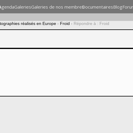
n
Agenda
Galeries
Galeries de nos membres
Documentaires
Blog
Foru
otographies réalisés en Europe
›
Froid
›
Répondre à : Froid