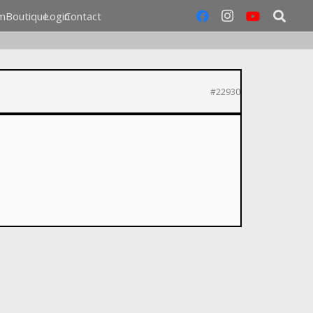
m
Boutique
Login
Contact
#22930