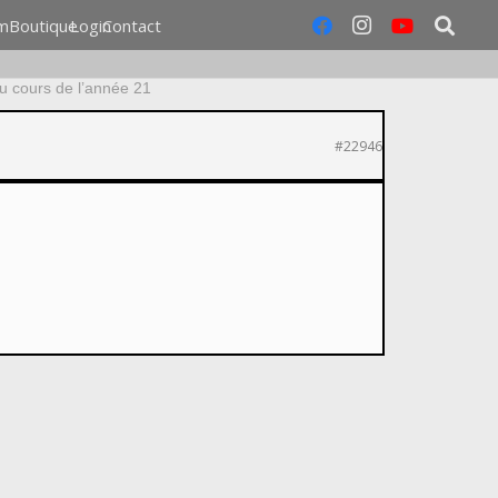
m
Boutique
Login
Contact
u cours de l’année 21
#22946