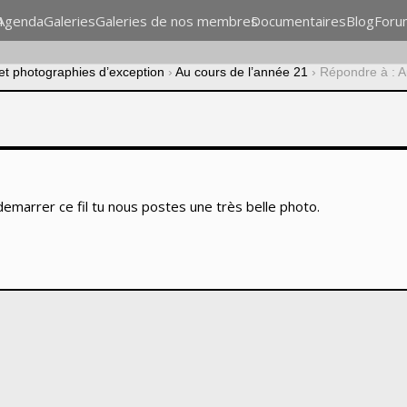
n
Agenda
Galeries
Galeries de nos membres
Documentaires
Blog
Foru
 et photographies d’exception
›
Au cours de l’année 21
›
Répondre à : A
demarrer ce fil tu nous postes une très belle photo.