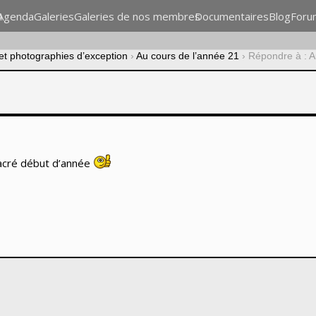
n
Agenda
Galeries
Galeries de nos membres
Documentaires
Blog
Foru
 et photographies d’exception
›
Au cours de l’année 21
›
Répondre à : A
sacré début d’année