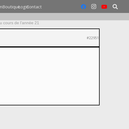
m
Boutique
Login
Contact
u cours de l’année 21
#22951