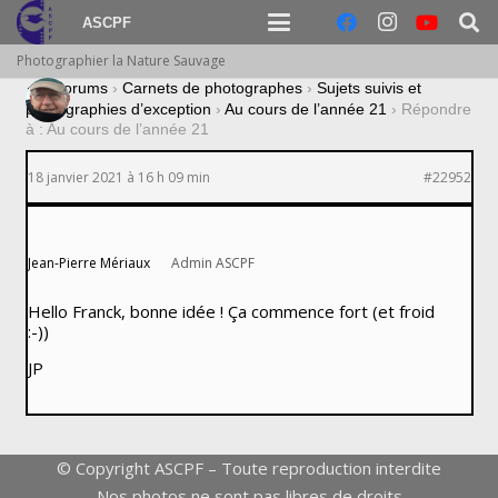
ASCPF
Photographier la Nature Sauvage
›
Forums
›
Carnets de photographes
›
Sujets suivis et
photographies d’exception
›
Au cours de l’année 21
›
Répondre
à : Au cours de l’année 21
18 janvier 2021 à 16 h 09 min
#22952
Jean-Pierre Mériaux
Admin ASCPF
Hello Franck, bonne idée ! Ça commence fort (et froid
:-))
JP
© Copyright ASCPF – Toute reproduction interdite
Nos photos ne sont pas libres de droits