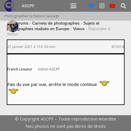
ASCPF
Photographier la Nature Sauvage
›
Forums
›
Carnets de photographes
›
Sujets et
photographies réalisés en Europe
›
Voeux
›
Répondre à :
Voeux
27 janvier 2021 à 16 h 56 min
#23018
Franck Lesueur
Admin ASCPF
Fais du vue par vue, arrête le mode continue
© Copyright ASCPF – Toute reproduction interdite
Nos photos ne sont pas libres de droits