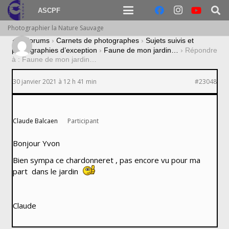
ASCPF
Photographier la Nature Sauvage
›
Forums
›
Carnets de photographes
›
Sujets suivis et
photographies d’exception
›
Faune de mon jardin…
›
Répondre
à : Faune de mon jardin…
30 janvier 2021 à 12 h 41 min
#23048
Claude Balcaen
Participant
Bonjour Yvon
Bien sympa ce chardonneret , pas encore vu pour ma
part dans le jardin
Claude