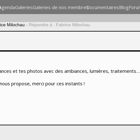
n
Agenda
Galeries
Galeries de nos membres
Documentaires
Blog
Foru
ice Milochau
›
Répondre à : Fabrice Milochau
sances et tes photos avec des ambiances, lumières, traitements… 
nous propose, merci pour ces instants !