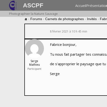
ASCPF
Accueil
Présentatio
Photographier la Nature Sauvage
›
Forums
›
Carnets de photographes
›
Invités
›
Fabr
8 février 2021 à 10 h 45 min
Fabrice bonjour,
Tu nous fait partager tes connais
Serge
de s’approprier le paysage que tu 
Mathieu
Participant
Serge