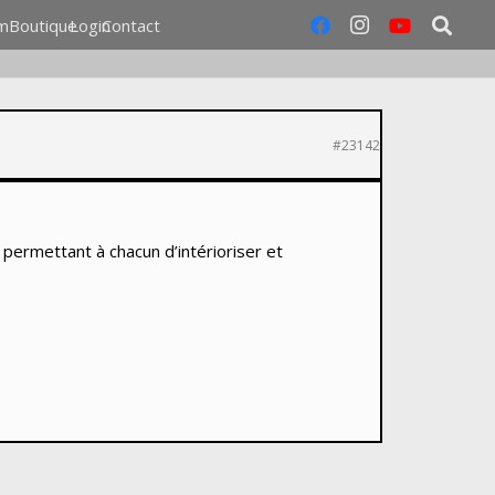
m
Boutique
Login
Contact
#23142
permettant à chacun d’intérioriser et